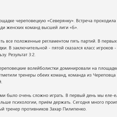
ощадке череповецкую «Северянку». Встреча проходила
ди женских команд высшей лиги «Б».
ь все положенные регламентом пять партий. В первых 
ки. В заключительной - пятой сказался класс игроков -
у. Результат 3:2.
череповецкие волейболистки доминировали на площадк
 отметили тренеры обеих команд, команда из Череповца
й.
ими было очень сложно играть. В первый день мы еле-е
ольше психологии, приём держать. Сегодня много прои
ый тренер противников Захар Пилипенко.