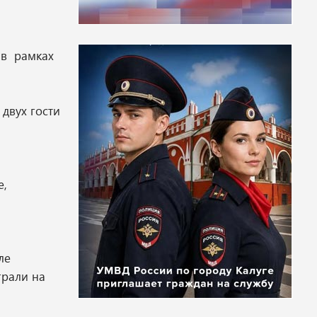
 в рамках
двух гости
е,
ле
грали на