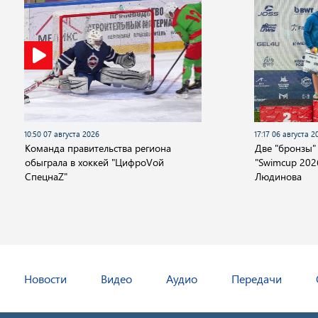
10:50 07 августа 2026
17:17 06 августа 2
Команда правительства региона
Две "бронзы"
обыграла в хоккей "ЦифроVой
"Swimcup 2026
СпецнаZ"
Людинова
Новости
Видео
Аудио
Передачи