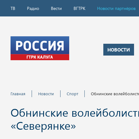
ТВ
Радио
Вести
ВГТРК
Новости партнёров
НОВОСТИ
Главная
Новости
Спорт
Обнинские волейболистк
Обнинские волейболист
«Северянке»