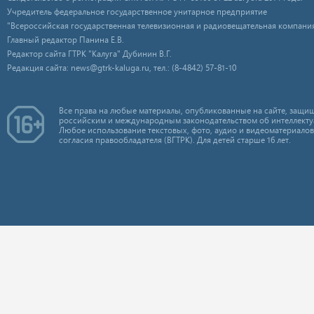
Учредитель федеральное государственное унитарное предприятие
"Всероссийская государственная телевизионная и радиовещательная компания
Главный редактор Панина Е.В.
Редактор сайта ГТРК "Калуга" Дубинин В.Г.
Редакция сайта: news@gtrk-kaluga.ru, тел.: (8-4842) 57-81-10
Все права на любые материалы, опубликованные на сайте, защищ
российским и международным законодательством об интеллекту
Любое использование текстовых, фото, аудио и видеоматериалов
согласия правообладателя (ВГТРК). Для детей старше 16 лет.