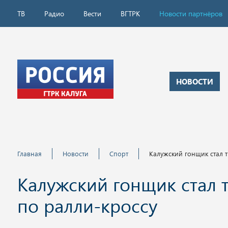
ТВ
Радио
Вести
ВГТРК
Новости партнёров
НОВОСТИ
Главная
Новости
Спорт
Калужский гонщик стал 
Калужский гонщик стал 
по ралли-кроссу