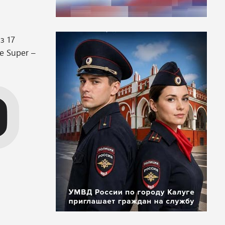
з 17
е Super –