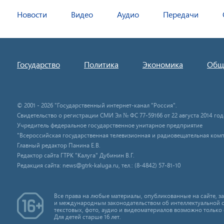
Новости
Видео
Аудио
Передачи
Государство
Политика
Экономика
Общ
© 2001 - 2026 "Государственный интернет-канал "Россия".
Свидетельство о регистрации СМИ Эл № ФС 77-59166 от 22 августа 2014 год
Учредитель федеральное государственное унитарное предприятие
"Всероссийская государственная телевизионная и радиовещательная комп
Главный редактор Панина Е.В.
Редактор сайта ГТРК "Калуга" Дубинин В.Г.
Редакция сайта: news@gtrk-kaluga.ru, тел.: (8-4842) 57-81-10
Все права на любые материалы, опубликованные на сайте, 
и международным законодательством об интеллектуальной 
текстовых, фото, аудио и видеоматериалов возможно только 
Для детей старше 16 лет.