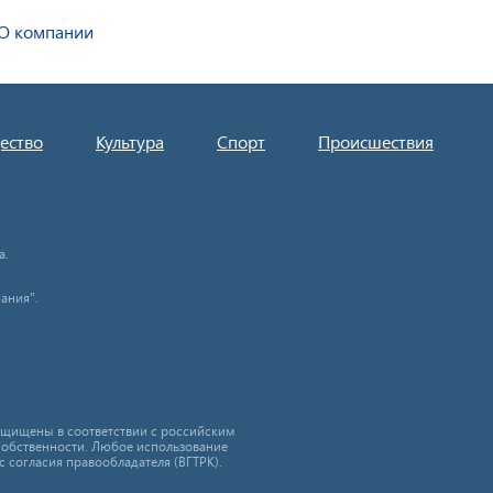
О компании
ество
Культура
Спорт
Происшествия
а.
ания".
защищены в соответствии с российским
собственности. Любое использование
с согласия правообладателя (ВГТРК).