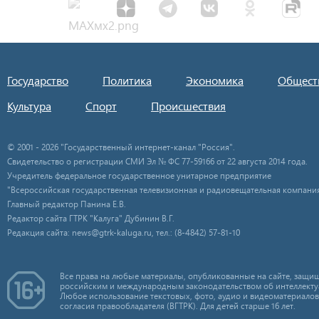
Государство
Политика
Экономика
Общест
Культура
Спорт
Происшествия
© 2001 - 2026 "Государственный интернет-канал "Россия".
Свидетельство о регистрации СМИ Эл № ФС 77-59166 от 22 августа 2014 года.
Учредитель федеральное государственное унитарное предприятие
"Всероссийская государственная телевизионная и радиовещательная компания
Главный редактор Панина Е.В.
Редактор сайта ГТРК "Калуга" Дубинин В.Г.
Редакция сайта: news@gtrk-kaluga.ru, тел.: (8-4842) 57-81-10
Все права на любые материалы, опубликованные на сайте, защищ
российским и международным законодательством об интеллекту
Любое использование текстовых, фото, аудио и видеоматериалов
согласия правообладателя (ВГТРК). Для детей старше 16 лет.