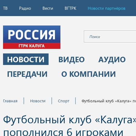
ТВ
Радио
Вести
ВГТРК
Новости партнёров
НОВОСТИ
ВИДЕО
АУДИО
ПЕРЕДАЧИ
О КОМПАНИИ
Главная
Новости
Спорт
Футбольный клуб «Калуга» 
Футбольный клуб «Калуга
пополнился 6 игроками