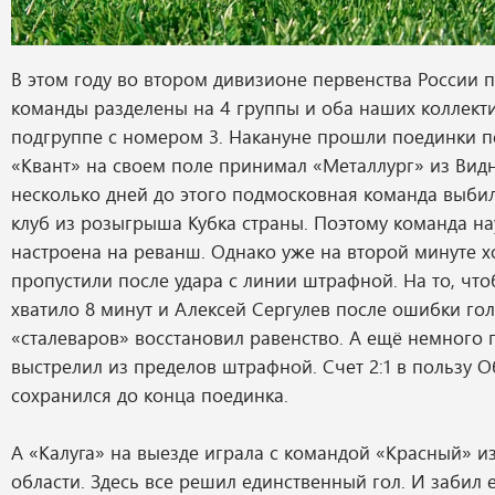
В этом году во втором дивизионе первенства России 
команды разделены на 4 группы и оба наших коллект
подгруппе с номером 3. Накануне прошли поединки пе
«Квант» на своем поле принимал «Металлург» из Видн
несколько дней до этого подмосковная команда выби
клуб из розыгрыша Кубка страны. Поэтому команда н
настроена на реванш. Однако уже на второй минуте х
пропустили после удара с линии штрафной. На то, чт
хватило 8 минут и Алексей Сергулев после ошибки го
«сталеваров» восстановил равенство. А ещё немного 
выстрелил из пределов штрафной. Счет 2:1 в пользу 
сохранился до конца поединка.
А «Калуга» на выезде играла с командой «Красный» и
области. Здесь все решил единственный гол. И забил е