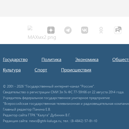
Государство
Политика
Экономика
Общест
Культура
Спорт
Происшествия
© 2001 - 2026 "Государственный интернет-канал "Россия".
Свидетельство о регистрации СМИ Эл № ФС 77-59166 от 22 августа 2014 года.
Учредитель федеральное государственное унитарное предприятие
"Всероссийская государственная телевизионная и радиовещательная компания
Главный редактор Панина Е.В.
Редактор сайта ГТРК "Калуга" Дубинин В.Г.
Редакция сайта: news@gtrk-kaluga.ru, тел.: (8-4842) 57-81-10