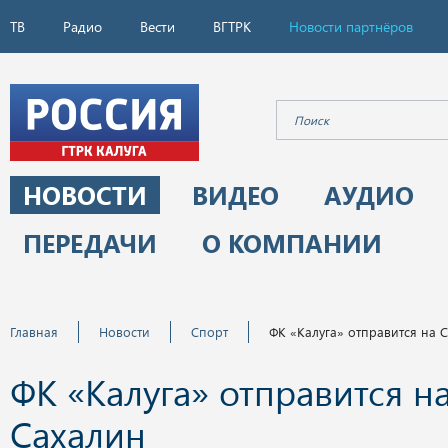
ТВ
Радио
Вести
ВГТРК
Новости партнёров
НОВОСТИ
ВИДЕО
АУДИО
ПЕРЕДАЧИ
О КОМПАНИИ
Главная
Новости
Спорт
ФК «Калуга» отправится на 
ФК «Калуга» отправится н
Сахалин