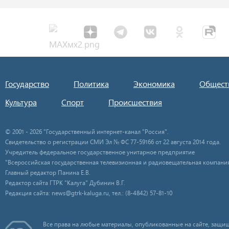
Государство
Политика
Экономика
Общест
Культура
Спорт
Происшествия
© 2001 - 2026 "Государственный интернет-канал "Россия".
Свидетельство о регистрации СМИ Эл № ФС 77-59166 от 22 августа 2014 года.
Учредитель федеральное государственное унитарное предприятие
"Всероссийская государственная телевизионная и радиовещательная компания
Главный редактор Панина Е.В.
Редактор сайта ГТРК "Калуга" Дубинин В.Г.
Редакция сайта: news@gtrk-kaluga.ru, тел.: (8-4842) 57-81-10
Все права на любые материалы, опубликованные на сайте, защищ