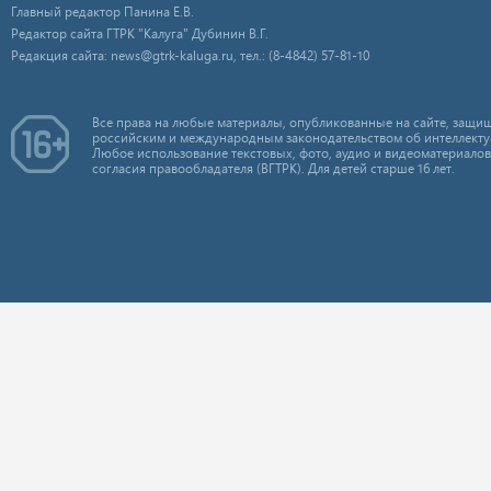
Главный редактор Панина Е.В.
Редактор сайта ГТРК "Калуга" Дубинин В.Г.
Редакция сайта: news@gtrk-kaluga.ru, тел.: (8-4842) 57-81-10
Все права на любые материалы, опубликованные на сайте, защищ
российским и международным законодательством об интеллекту
Любое использование текстовых, фото, аудио и видеоматериалов
согласия правообладателя (ВГТРК). Для детей старше 16 лет.