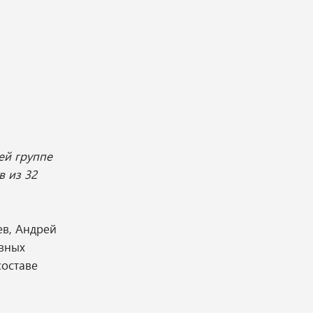
ей группе
 из 32
ев, Андрей
авных
составе