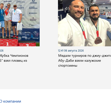
026
12:41 06 августа 2026
 Кубка Чемпионов
Медали турниров по джиу-джитс
" взял пловец из
Абу-Даби взяли калужские
спортсмены
О компании