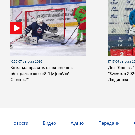
10:50 07 августа 2026
17:17 06 августа 2
Команда правительства региона
Две "бронзы"
обыграла в хоккей "ЦифроVой
"Swimcup 2026
СпецнаZ"
Людинова
Новости
Видео
Аудио
Передачи