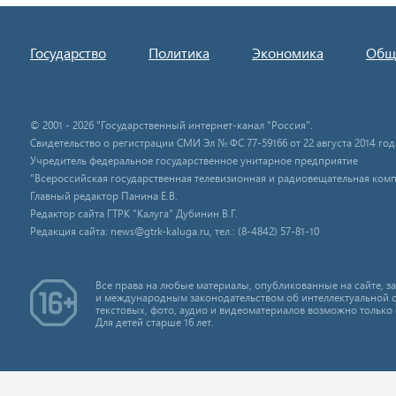
Государство
Политика
Экономика
Общ
© 2001 - 2026 "Государственный интернет-канал "Россия".
Свидетельство о регистрации СМИ Эл № ФС 77-59166 от 22 августа 2014 год
Учредитель федеральное государственное унитарное предприятие
"Всероссийская государственная телевизионная и радиовещательная комп
Главный редактор Панина Е.В.
Редактор сайта ГТРК "Калуга" Дубинин В.Г.
Редакция сайта: news@gtrk-kaluga.ru, тел.: (8-4842) 57-81-10
Все права на любые материалы, опубликованные на сайте, 
и международным законодательством об интеллектуальной 
текстовых, фото, аудио и видеоматериалов возможно только 
Для детей старше 16 лет.