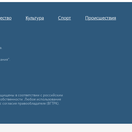
ество
Культура
Спорт
Происшествия
а.
ания".
защищены в соответствии с российским
собственности. Любое использование
с согласия правообладателя (ВГТРК).