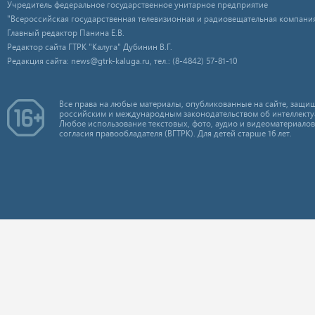
Учредитель федеральное государственное унитарное предприятие
"Всероссийская государственная телевизионная и радиовещательная компания
Главный редактор Панина Е.В.
Редактор сайта ГТРК "Калуга" Дубинин В.Г.
Редакция сайта: news@gtrk-kaluga.ru, тел.: (8-4842) 57-81-10
Все права на любые материалы, опубликованные на сайте, защищ
российским и международным законодательством об интеллекту
Любое использование текстовых, фото, аудио и видеоматериалов
согласия правообладателя (ВГТРК). Для детей старше 16 лет.