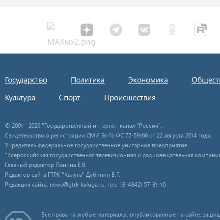
Государство
Политика
Экономика
Общест
Культура
Спорт
Происшествия
© 2001 - 2026 "Государственный интернет-канал "Россия".
Свидетельство о регистрации СМИ Эл № ФС 77-59166 от 22 августа 2014 года.
Учредитель федеральное государственное унитарное предприятие
"Всероссийская государственная телевизионная и радиовещательная компания
Главный редактор Панина Е.В.
Редактор сайта ГТРК "Калуга" Дубинин В.Г.
Редакция сайта: news@gtrk-kaluga.ru, тел.: (8-4842) 57-81-10
Все права на любые материалы, опубликованные на сайте, защищ