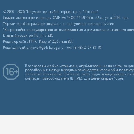
© 2001 - 2026 "Государственный интернет-канал "Россия".
Свидетельство о регистрации СМИ Эл № ФС 77-59166 от 22 августа 2014 года.
Учредитель федеральное государственное унитарное предприятие
"Всероссийская государственная телевизионная и радиовещательная компания
Главный редактор Панина Е.В.
Редактор сайта ГТРК "Калуга" Дубинин В.Г.
Редакция сайта: news@gtrk-kaluga.ru, тел.: (8-4842) 57-81-10
Все права на любые материалы, опубликованные на сайте, защищ
российским и международным законодательством об интеллекту
Любое использование текстовых, фото, аудио и видеоматериалов
согласия правообладателя (ВГТРК). Для детей старше 16 лет.