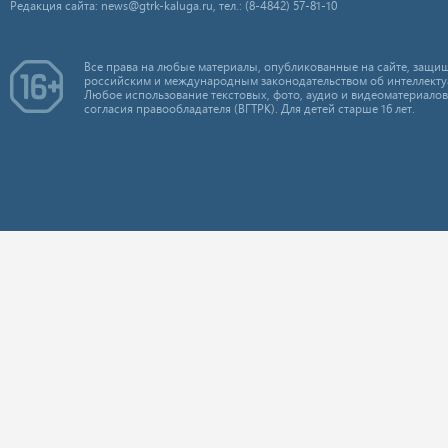
Редакция сайта: news@gtrk-kaluga.ru, тел.: (8-4842) 57-81-10
Все права на любые материалы, опубликованные на сайте, защищ
российским и международным законодательством об интеллекту
Любое использование текстовых, фото, аудио и видеоматериалов
согласия правообладателя (ВГТРК). Для детей старше 16 лет.