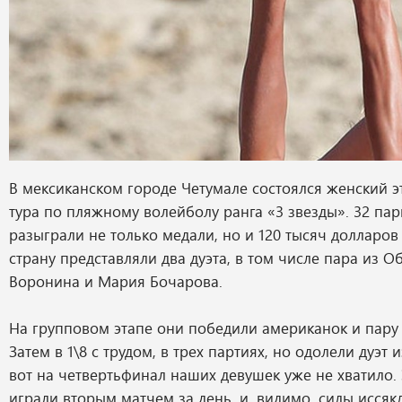
В мексиканском городе Четумале состоялся женский 
тура по пляжному волейболу ранга «3 звезды». 32 пар
разыграли не только медали, но и 120 тысяч долларо
страну представляли два дуэта, в том числе пара из 
Воронина и Мария Бочарова.
На групповом этапе они победили американок и пару 
Затем в 1\8 с трудом, в трех партиях, но одолели дуэт 
вот на четвертьфинал наших девушек уже не хватило. 
играли вторым матчем за день, и, видимо, силы иссяк