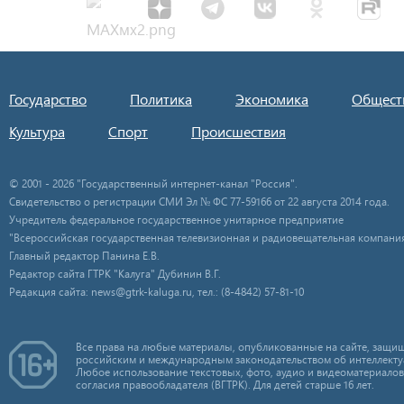
Государство
Политика
Экономика
Общест
Культура
Спорт
Происшествия
© 2001 - 2026 "Государственный интернет-канал "Россия".
Свидетельство о регистрации СМИ Эл № ФС 77-59166 от 22 августа 2014 года.
Учредитель федеральное государственное унитарное предприятие
"Всероссийская государственная телевизионная и радиовещательная компания
Главный редактор Панина Е.В.
Редактор сайта ГТРК "Калуга" Дубинин В.Г.
Редакция сайта: news@gtrk-kaluga.ru, тел.: (8-4842) 57-81-10
Все права на любые материалы, опубликованные на сайте, защищ
российским и международным законодательством об интеллекту
Любое использование текстовых, фото, аудио и видеоматериалов
согласия правообладателя (ВГТРК). Для детей старше 16 лет.