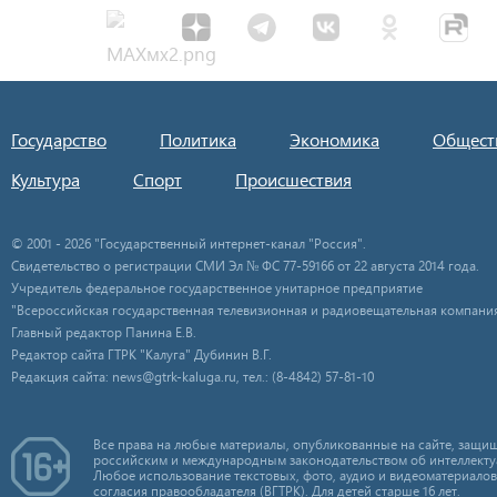
Государство
Политика
Экономика
Общест
Культура
Спорт
Происшествия
© 2001 - 2026 "Государственный интернет-канал "Россия".
Свидетельство о регистрации СМИ Эл № ФС 77-59166 от 22 августа 2014 года.
Учредитель федеральное государственное унитарное предприятие
"Всероссийская государственная телевизионная и радиовещательная компания
Главный редактор Панина Е.В.
Редактор сайта ГТРК "Калуга" Дубинин В.Г.
Редакция сайта: news@gtrk-kaluga.ru, тел.: (8-4842) 57-81-10
Все права на любые материалы, опубликованные на сайте, защищ
российским и международным законодательством об интеллекту
Любое использование текстовых, фото, аудио и видеоматериалов
согласия правообладателя (ВГТРК). Для детей старше 16 лет.