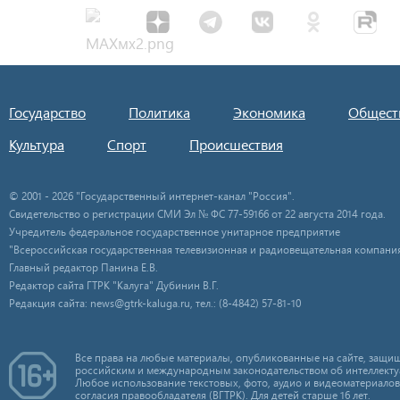
Государство
Политика
Экономика
Общест
Культура
Спорт
Происшествия
© 2001 - 2026 "Государственный интернет-канал "Россия".
Свидетельство о регистрации СМИ Эл № ФС 77-59166 от 22 августа 2014 года.
Учредитель федеральное государственное унитарное предприятие
"Всероссийская государственная телевизионная и радиовещательная компания
Главный редактор Панина Е.В.
Редактор сайта ГТРК "Калуга" Дубинин В.Г.
Редакция сайта: news@gtrk-kaluga.ru, тел.: (8-4842) 57-81-10
Все права на любые материалы, опубликованные на сайте, защищ
российским и международным законодательством об интеллекту
Любое использование текстовых, фото, аудио и видеоматериалов
согласия правообладателя (ВГТРК). Для детей старше 16 лет.