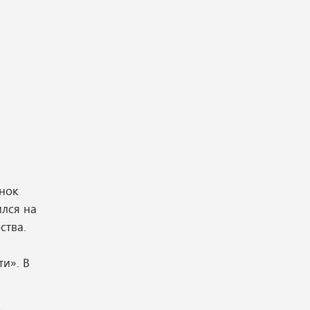
нок
ился на
ства.
и». В