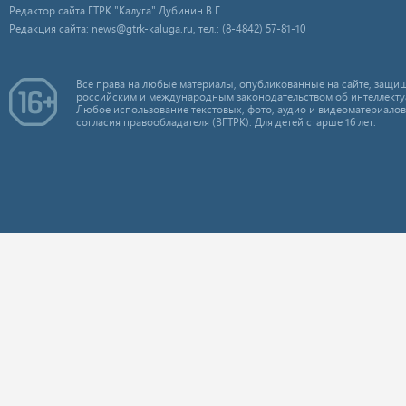
Редактор сайта ГТРК "Калуга" Дубинин В.Г.
Редакция сайта: news@gtrk-kaluga.ru, тел.: (8-4842) 57-81-10
Все права на любые материалы, опубликованные на сайте, защищ
российским и международным законодательством об интеллекту
Любое использование текстовых, фото, аудио и видеоматериалов
согласия правообладателя (ВГТРК). Для детей старше 16 лет.