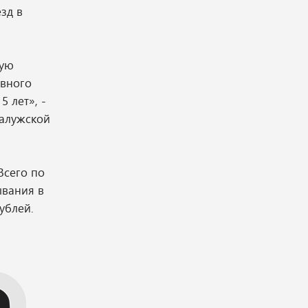
зд в
вую
ивного
 лет», -
Калужской
Всего по
ывания в
ублей.