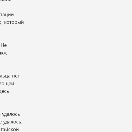
нтации
к, который
 Не
к», -
льца нет
овощей
десь
 удалось
е удалось.
итайской