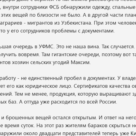
и, внутри сотрудники ФСБ обнаружили одежду, спальные
 этих вещей по близости не было. А в другой части пла
аграриев - мигрантов из Узбекистана. При этом челове
что у его сотрудников проблемы с документами.
ьшая очередь в УФМС. Это не наша вина. Так случается.
лучить вовремя. Там гигантские очереди, поэтому вот та
тов хозяин сельских угодий Максим.
работу - не единственный пробел в документах. У владе
ет его как юридическое лицо. Сертификатов качества 
рений. Тем не менее, продукция, которую выращивают з
х баз. А оттуда уже расходится по всей России.
и брошенных вещей остался открытым. И ответ на него
е время суток. На этот раз жителям бараков скрыться н
аружили около двадцати представителей теперь уже К