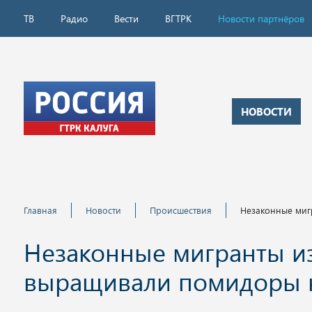
ТВ
Радио
Вести
ВГТРК
Новости партнёров
НОВОСТИ
Главная
Новости
Происшествия
Незаконные миг
Незаконные мигранты из
выращивали помидоры н