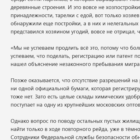
деревянные строения. И это вовсе не хозпостройк
принадлежности, тарелки с едой, вот только хозяев
обнаружили еще постройки, а в них и нелегальных 
представился хозяином угодий, вовсе не отрицал, 
«Мы не успеваем продлить всё это, потому что бол
успеваем, что поделать, регистрацию или патент по
нашел объяснение незаконного пребывания мигран
Позже оказывается, что отсутствие разрешений на 
ни одной официальной бумаги, которая регистриру
тоже нет. Зато есть целые склады химических удоб
поступает на одну из крупнейших московских оптовы
Однако вопрос по поводу остальных пустых жилищ 
найти только в ходе повторного рейда, уже в тёмно
Сотрудники Федеральной службы безопасности обн