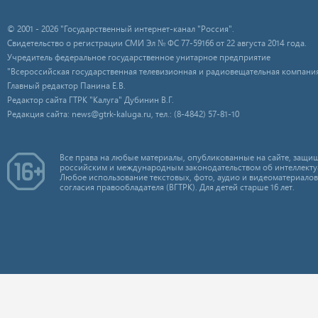
© 2001 - 2026 "Государственный интернет-канал "Россия".
Свидетельство о регистрации СМИ Эл № ФС 77-59166 от 22 августа 2014 года.
Учредитель федеральное государственное унитарное предприятие
"Всероссийская государственная телевизионная и радиовещательная компания
Главный редактор Панина Е.В.
Редактор сайта ГТРК "Калуга" Дубинин В.Г.
Редакция сайта: news@gtrk-kaluga.ru, тел.: (8-4842) 57-81-10
Все права на любые материалы, опубликованные на сайте, защищ
российским и международным законодательством об интеллекту
Любое использование текстовых, фото, аудио и видеоматериалов
согласия правообладателя (ВГТРК). Для детей старше 16 лет.