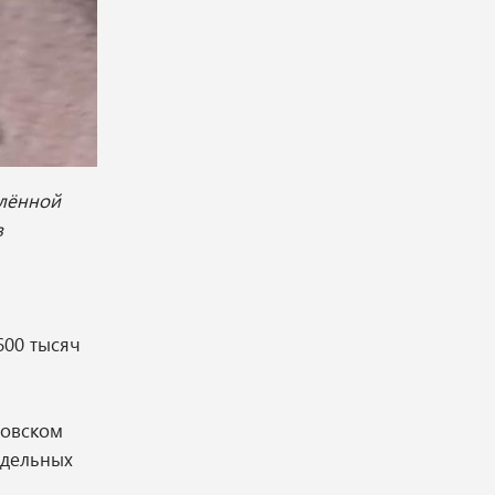
влённой
в
600 тысяч
ровском
одельных