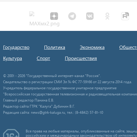
Государство
Политика
Экономика
Общест
Культура
Спорт
Происшествия
© 2001 - 2026 "Государственный интернет-канал "Россия".
Свидетельство о регистрации СМИ Эл № ФС 77-59166 от 22 августа 2014 года.
Учредитель федеральное государственное унитарное предприятие
"Всероссийская государственная телевизионная и радиовещательная компания
Главный редактор Панина Е.В.
Редактор сайта ГТРК "Калуга" Дубинин В.Г.
Редакция сайта: news@gtrk-kaluga.ru, тел.: (8-4842) 57-81-10
Все права на любые материалы, опубликованные на сайте, защищ
российским и международным законодательством об интеллекту