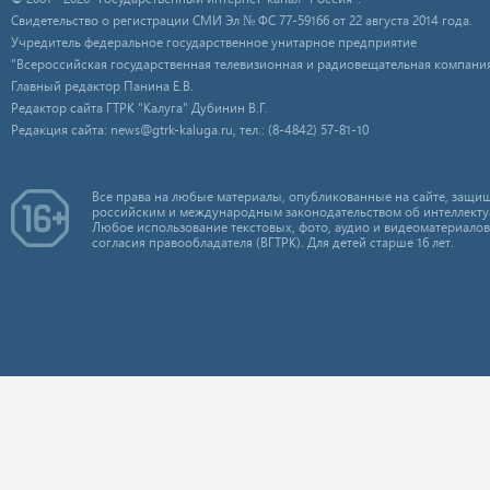
Свидетельство о регистрации СМИ Эл № ФС 77-59166 от 22 августа 2014 года.
Учредитель федеральное государственное унитарное предприятие
"Всероссийская государственная телевизионная и радиовещательная компания
Главный редактор Панина Е.В.
Редактор сайта ГТРК "Калуга" Дубинин В.Г.
Редакция сайта: news@gtrk-kaluga.ru, тел.: (8-4842) 57-81-10
Все права на любые материалы, опубликованные на сайте, защищ
российским и международным законодательством об интеллекту
Любое использование текстовых, фото, аудио и видеоматериалов
согласия правообладателя (ВГТРК). Для детей старше 16 лет.