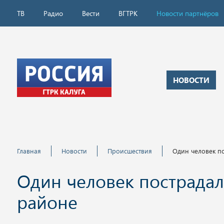
ТВ
Радио
Вести
ВГТРК
Новости партнёров
НОВОСТИ
Главная
Новости
Происшествия
Один человек п
Один человек пострада
районе