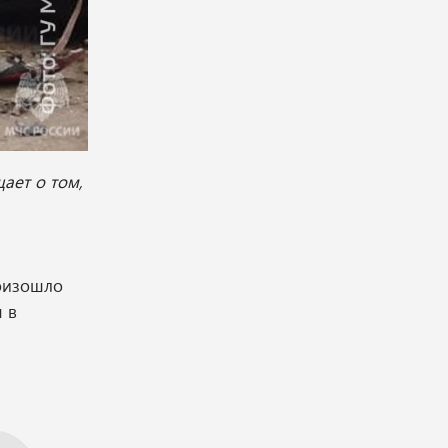
ает о том,
роизошло
 в