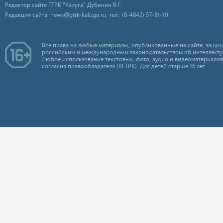
Редактор сайта ГТРК "Калуга" Дубинин В.Г.
Редакция сайта: news@gtrk-kaluga.ru, тел.: (8-4842) 57-81-10
Все права на любые материалы, опубликованные на сайте, защищ
российским и международным законодательством об интеллекту
Любое использование текстовых, фото, аудио и видеоматериалов
согласия правообладателя (ВГТРК). Для детей старше 16 лет.