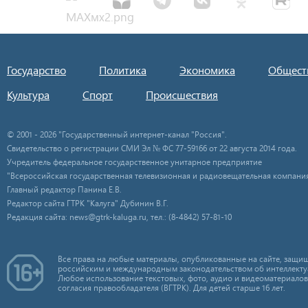
Государство
Политика
Экономика
Общест
Культура
Спорт
Происшествия
© 2001 - 2026 "Государственный интернет-канал "Россия".
Свидетельство о регистрации СМИ Эл № ФС 77-59166 от 22 августа 2014 года.
Учредитель федеральное государственное унитарное предприятие
"Всероссийская государственная телевизионная и радиовещательная компания
Главный редактор Панина Е.В.
Редактор сайта ГТРК "Калуга" Дубинин В.Г.
Редакция сайта: news@gtrk-kaluga.ru, тел.: (8-4842) 57-81-10
Все права на любые материалы, опубликованные на сайте, защищ
российским и международным законодательством об интеллекту
Любое использование текстовых, фото, аудио и видеоматериалов
согласия правообладателя (ВГТРК). Для детей старше 16 лет.