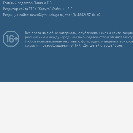
Главный редактор Панина Е.В.
Редактор сайта ГТРК "Калуга" Дубинин В.Г.
Редакция сайта: news@gtrk-kaluga.ru, тел.: (8-4842) 57-81-10
Все права на любые материалы, опубликованные на сайте, защищ
российским и международным законодательством об интеллекту
Любое использование текстовых, фото, аудио и видеоматериалов
согласия правообладателя (ВГТРК). Для детей старше 16 лет.