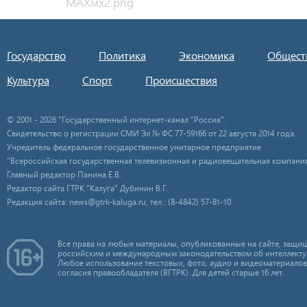
Государство
Политика
Экономика
Общест
Культура
Спорт
Происшествия
© 2001 - 2026 "Государственный интернет-канал "Россия".
Свидетельство о регистрации СМИ Эл № ФС 77-59166 от 22 августа 2014 года.
Учредитель федеральное государственное унитарное предприятие
"Всероссийская государственная телевизионная и радиовещательная компания
Главный редактор Панина Е.В.
Редактор сайта ГТРК "Калуга" Дубинин В.Г.
Редакция сайта: news@gtrk-kaluga.ru, тел.: (8-4842) 57-81-10
Все права на любые материалы, опубликованные на сайте, защищ
российским и международным законодательством об интеллекту
Любое использование текстовых, фото, аудио и видеоматериалов
согласия правообладателя (ВГТРК). Для детей старше 16 лет.