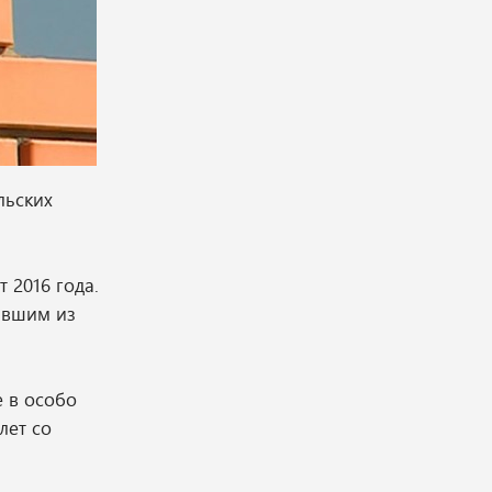
льских
 2016 года.
ившим из
 в особо
лет со