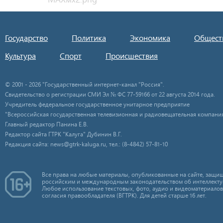
Государство
Политика
Экономика
Общест
Культура
Спорт
Происшествия
© 2001 - 2026 "Государственный интернет-канал "Россия".
Свидетельство о регистрации СМИ Эл № ФС 77-59166 от 22 августа 2014 года.
Учредитель федеральное государственное унитарное предприятие
"Всероссийская государственная телевизионная и радиовещательная компания
Главный редактор Панина Е.В.
Редактор сайта ГТРК "Калуга" Дубинин В.Г.
Редакция сайта: news@gtrk-kaluga.ru, тел.: (8-4842) 57-81-10
Все права на любые материалы, опубликованные на сайте, защищ
российским и международным законодательством об интеллекту
Любое использование текстовых, фото, аудио и видеоматериалов
согласия правообладателя (ВГТРК). Для детей старше 16 лет.