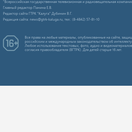
"Всероссийская государственная телевизионная и радиовещательная компания
Главный редактор Панина Е.В.
Редактор сайта ГТРК "Калуга" Дубинин В.Г.
Редакция сайта: news@gtrk-kaluga.ru, тел.: (8-4842) 57-81-10
Все права на любые материалы, опубликованные на сайте, защищ
российским и международным законодательством об интеллекту
Любое использование текстовых, фото, аудио и видеоматериалов
согласия правообладателя (ВГТРК). Для детей старше 16 лет.