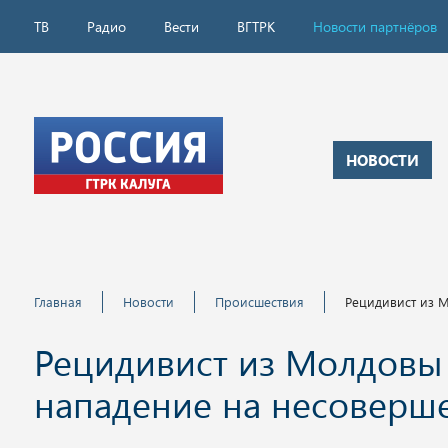
ТВ
Радио
Вести
ВГТРК
Новости партнёров
НОВОСТИ
Главная
Новости
Происшествия
Рецидивист из 
Рецидивист из Молдовы 
нападение на несоверш