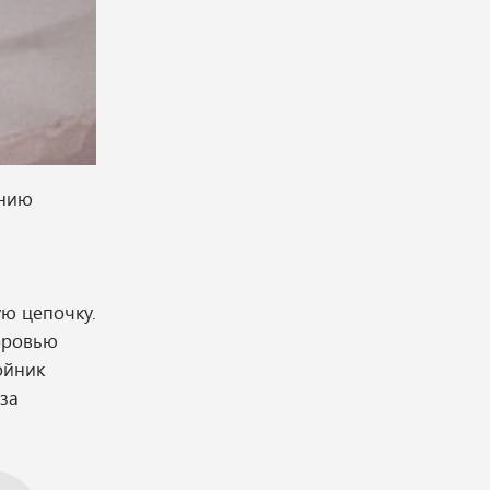
онию
а
ую цепочку.
оровью
ойник
 за