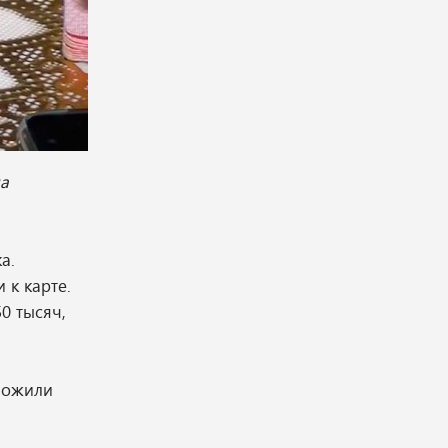
на
а.
к карте.
0 тысяч,
ложили