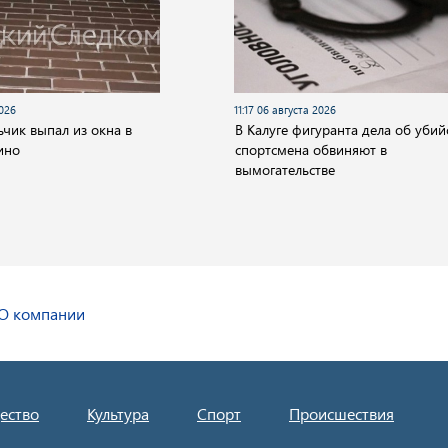
2026
11:17 06 августа 2026
ьчик выпал из окна в
В Калуге фигуранта дела об убий
ино
спортсмена обвиняют в
вымогательстве
О компании
ество
Культура
Спорт
Происшествия