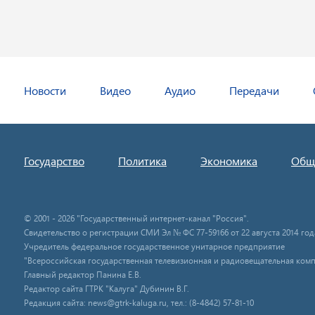
Новости
Видео
Аудио
Передачи
Государство
Политика
Экономика
Общ
© 2001 - 2026 "Государственный интернет-канал "Россия".
Свидетельство о регистрации СМИ Эл № ФС 77-59166 от 22 августа 2014 год
Учредитель федеральное государственное унитарное предприятие
"Всероссийская государственная телевизионная и радиовещательная комп
Главный редактор Панина Е.В.
Редактор сайта ГТРК "Калуга" Дубинин В.Г.
Редакция сайта: news@gtrk-kaluga.ru, тел.: (8-4842) 57-81-10