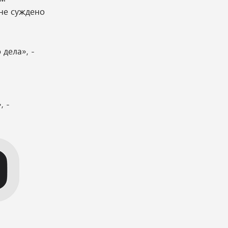
 не суждено
дела», -
, -