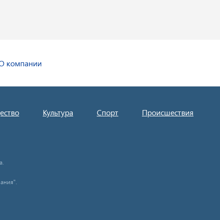
О компании
ество
Культура
Спорт
Происшествия
а.
ания".