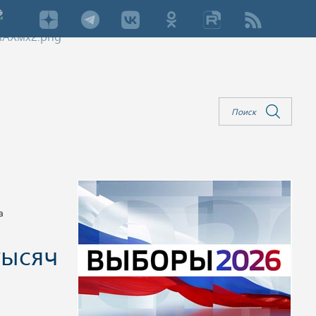
а
тысяч