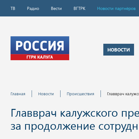
ТВ
Радио
Вести
ВГТРК
Новости партнёров
НОВОСТИ
Главная
Новости
Происшествия
Главврач калужс
Главврач калужского пр
за продолжение сотрудн