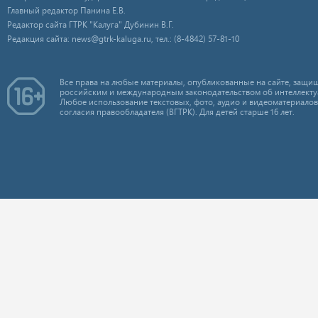
Главный редактор Панина Е.В.
Редактор сайта ГТРК "Калуга" Дубинин В.Г.
Редакция сайта: news@gtrk-kaluga.ru, тел.: (8-4842) 57-81-10
Все права на любые материалы, опубликованные на сайте, защищ
российским и международным законодательством об интеллекту
Любое использование текстовых, фото, аудио и видеоматериалов
согласия правообладателя (ВГТРК). Для детей старше 16 лет.