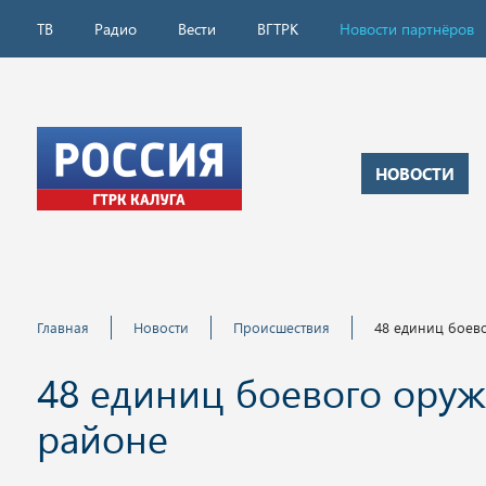
ТВ
Радио
Вести
ВГТРК
Новости партнёров
НОВОСТИ
Главная
Новости
Происшествия
48 единиц боев
48 единиц боевого ору
районе