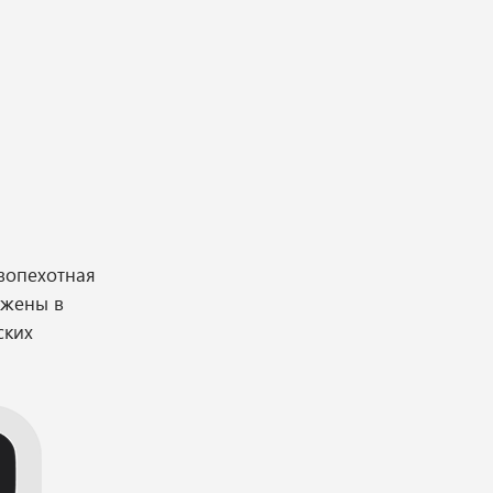
вопехотная
ужены в
ских