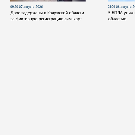
09:20 07 августа 2026
21:09 06 августа 
Двое задержаны в Калужской области
5 БПЛА унич
за фиктивную регистрацию сим-карт
областью
Новости
Видео
Аудио
Передачи
Государство
Политика
Экономика
Общ
© 2001 - 2026 "Государственный интернет-канал "Россия".
Свидетельство о регистрации СМИ Эл № ФС 77-59166 от 22 августа 2014 год
Учредитель федеральное государственное унитарное предприятие