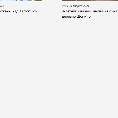
2026
14:55 06 августа 2026
тожены над Калужской
4-летний мальчик выпал из окна
деревне Шопино
О компании
ество
Культура
Спорт
Происшествия
а.