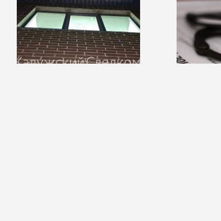
14:55 06 августа 2026
11:17 06 августа 2
4-летний мальчик выпал из окна в
В Калуге фигу
деревне Шопино
спортсмена о
вымогательст
Новости
Видео
Аудио
Передачи