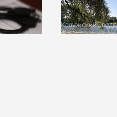
026
10:29 06 августа 2026
ранта дела об убийстве
Мужчина утонул в Протве
бвиняют в
ве
О компании