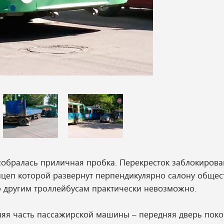
 собралась приличная пробка. Перекресток заблокирова
ицеп которой развернут перпендикулярно салону общес
 другим троллейбусам практически невозможно.
дняя часть пассажирской машины – передняя дверь пок