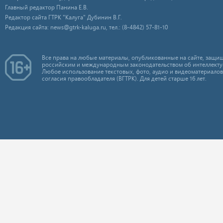
Главный редактор Панина Е.В.
Редактор сайта ГТРК "Калуга" Дубинин В.Г.
Редакция сайта: news@gtrk-kaluga.ru, тел.: (8-4842) 57-81-10
Все права на любые материалы, опубликованные на сайте, защищ
российским и международным законодательством об интеллекту
Любое использование текстовых, фото, аудио и видеоматериалов
согласия правообладателя (ВГТРК). Для детей старше 16 лет.