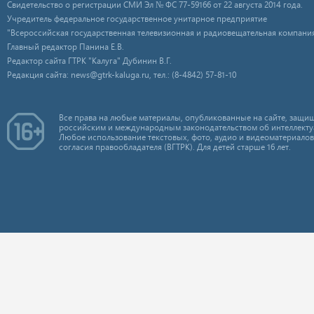
Свидетельство о регистрации СМИ Эл № ФС 77-59166 от 22 августа 2014 года.
Учредитель федеральное государственное унитарное предприятие
"Всероссийская государственная телевизионная и радиовещательная компания
Главный редактор Панина Е.В.
Редактор сайта ГТРК "Калуга" Дубинин В.Г.
Редакция сайта: news@gtrk-kaluga.ru, тел.: (8-4842) 57-81-10
Все права на любые материалы, опубликованные на сайте, защищ
российским и международным законодательством об интеллекту
Любое использование текстовых, фото, аудио и видеоматериалов
согласия правообладателя (ВГТРК). Для детей старше 16 лет.