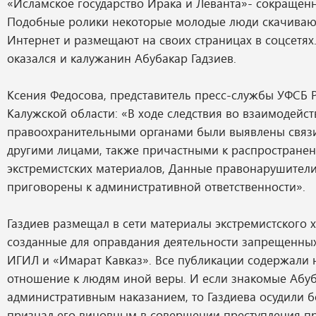
«Исламское государство Ирака и Леванта»- сокращен
Подобные ролики некоторые молодые люди скачивают
Интернет и размещают на своих страницах в соцсетях.
оказался и калужанин Абубакар Гадзиев.
Ксения Федосова, представитель пресс-службы УФСБ 
Калужской области: «В ходе следствия во взаимодейст
правоохранительными органами были выявлены связи
другими лицами, также причастными к распростране
экстремистских материалов, Данные правонарушител
приговорены к административной ответственности».
Газдиев размещал в сети материалы экстремистского х
созданные для оправдания деятельности запрещенных
ИГИЛ и «Имарат Кавказ». Все публикации содержали
отношение к людям иной веры. И если знакомые Абуб
административным наказанием, то Газдиева осудили бо
признал его виновным в совершении преступления п