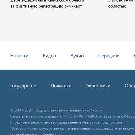
за фиктивную регистрацию сим-карт
областью
Новости
Видео
Аудио
Передачи
Государство
Политика
Экономика
Общ
© 2001 - 2026 "Государственный интернет-канал "Россия".
Свидетельство о регистрации СМИ Эл № ФС 77-59166 от 22 августа 2014 год
Учредитель федеральное государственное унитарное предприятие
"Всероссийская государственная телевизионная и радиовещательная комп
Главный редактор Панина Е.В.