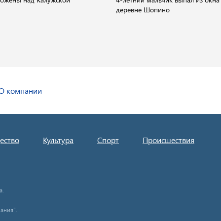
деревне Шопино
О компании
ество
Культура
Спорт
Происшествия
а.
ания".