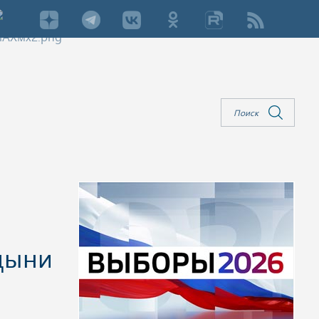
едыни