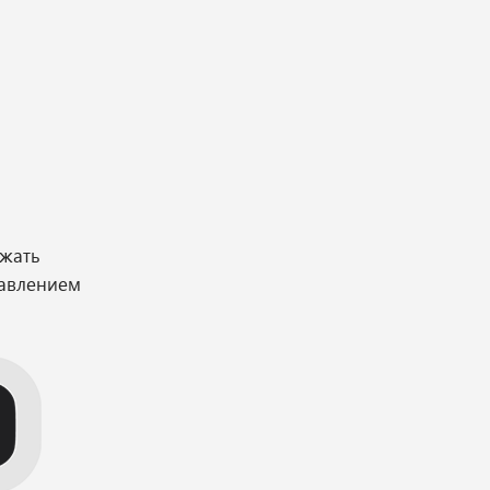
ежать
равлением