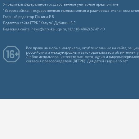
Учредитель федеральное государственное унитарное предприятие
"Всероссийская государственная телевизионная и радиовещательная компания
Главный редактор Панина Е.В.
Редактор сайта ГТРК "Калуга" Дубинин В.Г.
Редакция сайта: news@gtrk-kaluga.ru, тел.: (8-4842) 57-81-10
Все права на любые материалы, опубликованные на сайте, защищ
российским и международным законодательством об интеллекту
Любое использование текстовых, фото, аудио и видеоматериалов
согласия правообладателя (ВГТРК). Для детей старше 16 лет.