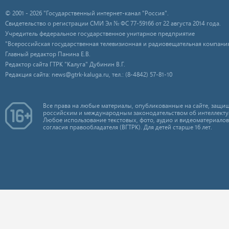
© 2001 - 2026 "Государственный интернет-канал "Россия".
Свидетельство о регистрации СМИ Эл № ФС 77-59166 от 22 августа 2014 года.
Учредитель федеральное государственное унитарное предприятие
"Всероссийская государственная телевизионная и радиовещательная компания
Главный редактор Панина Е.В.
Редактор сайта ГТРК "Калуга" Дубинин В.Г.
Редакция сайта: news@gtrk-kaluga.ru, тел.: (8-4842) 57-81-10
Все права на любые материалы, опубликованные на сайте, защищ
российским и международным законодательством об интеллекту
Любое использование текстовых, фото, аудио и видеоматериалов
согласия правообладателя (ВГТРК). Для детей старше 16 лет.