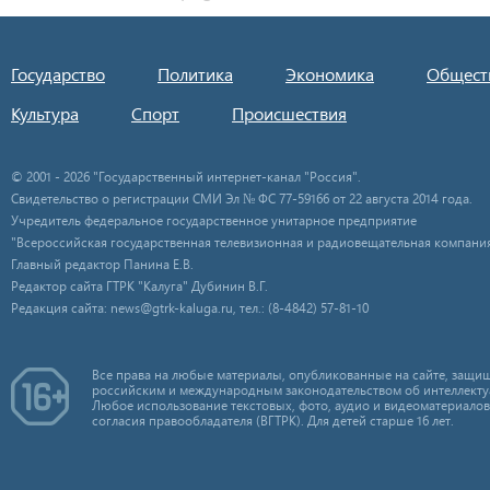
Государство
Политика
Экономика
Общест
Культура
Спорт
Происшествия
© 2001 - 2026 "Государственный интернет-канал "Россия".
Свидетельство о регистрации СМИ Эл № ФС 77-59166 от 22 августа 2014 года.
Учредитель федеральное государственное унитарное предприятие
"Всероссийская государственная телевизионная и радиовещательная компания
Главный редактор Панина Е.В.
Редактор сайта ГТРК "Калуга" Дубинин В.Г.
Редакция сайта: news@gtrk-kaluga.ru, тел.: (8-4842) 57-81-10
Все права на любые материалы, опубликованные на сайте, защищ
российским и международным законодательством об интеллекту
Любое использование текстовых, фото, аудио и видеоматериалов
согласия правообладателя (ВГТРК). Для детей старше 16 лет.