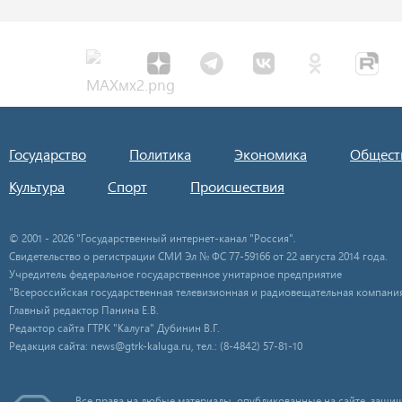
Государство
Политика
Экономика
Общест
Культура
Спорт
Происшествия
© 2001 - 2026 "Государственный интернет-канал "Россия".
Свидетельство о регистрации СМИ Эл № ФС 77-59166 от 22 августа 2014 года.
Учредитель федеральное государственное унитарное предприятие
"Всероссийская государственная телевизионная и радиовещательная компания
Главный редактор Панина Е.В.
Редактор сайта ГТРК "Калуга" Дубинин В.Г.
Редакция сайта: news@gtrk-kaluga.ru, тел.: (8-4842) 57-81-10
Все права на любые материалы, опубликованные на сайте, защищ