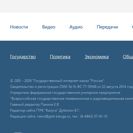
Новости
Видео
Аудио
Передачи
Государство
Политика
Экономика
Общ
© 2001 - 2026 "Государственный интернет-канал "Россия".
Свидетельство о регистрации СМИ Эл № ФС 77-59166 от 22 августа 2014 год
Учредитель федеральное государственное унитарное предприятие
"Всероссийская государственная телевизионная и радиовещательная комп
Главный редактор Панина Е.В.
Редактор сайта ГТРК "Калуга" Дубинин В.Г.
Редакция сайта: news@gtrk-kaluga.ru, тел.: (8-4842) 57-81-10