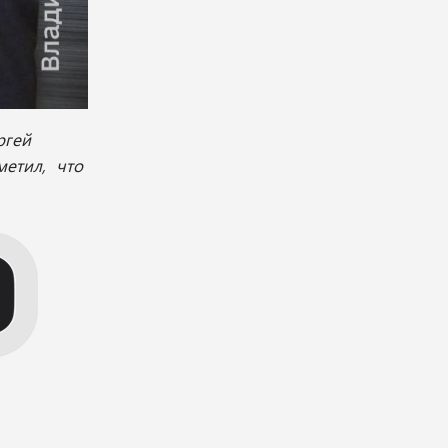
ргей
метил, что