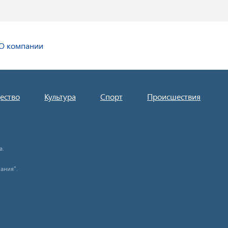
О компании
ество
Культура
Спорт
Происшествия
а.
ания".