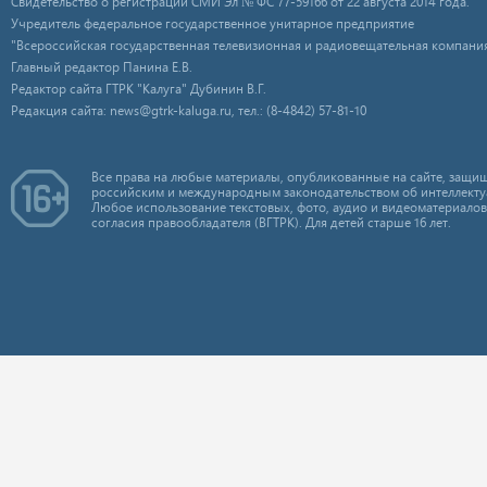
Свидетельство о регистрации СМИ Эл № ФС 77-59166 от 22 августа 2014 года.
Учредитель федеральное государственное унитарное предприятие
"Всероссийская государственная телевизионная и радиовещательная компания
Главный редактор Панина Е.В.
Редактор сайта ГТРК "Калуга" Дубинин В.Г.
Редакция сайта: news@gtrk-kaluga.ru, тел.: (8-4842) 57-81-10
Все права на любые материалы, опубликованные на сайте, защищ
российским и международным законодательством об интеллекту
Любое использование текстовых, фото, аудио и видеоматериалов
согласия правообладателя (ВГТРК). Для детей старше 16 лет.