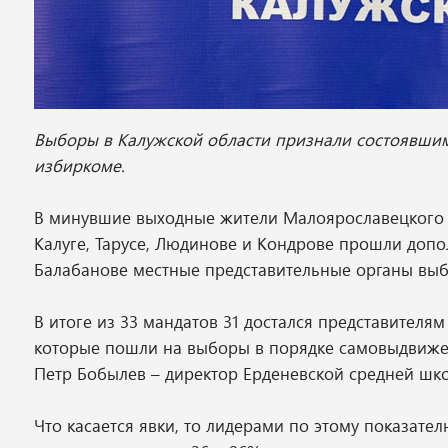
Выборы в Калужской области признали состоявшим
избиркоме.
В минувшие выходные жители Малоярославецкого р
Калуге, Тарусе, Людинове и Кондрове прошли доп
Балабанове местные представительные органы выб
В итоге из 33 мандатов 31 достался представителям
которые пошли на выборы в порядке самовыдвижен
Петр Бобылев – директор Ерденевской средней шк
Что касается явки, то лидерами по этому показате