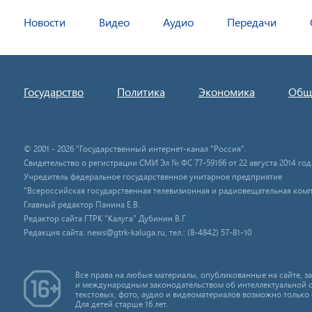
Новости
Видео
Аудио
Передачи
Государство
Политика
Экономика
Общ
© 2001 - 2026 "Государственный интернет-канал "Россия".
Свидетельство о регистрации СМИ Эл № ФС 77-59166 от 22 августа 2014 год
Учредитель федеральное государственное унитарное предприятие
"Всероссийская государственная телевизионная и радиовещательная комп
Главный редактор Панина Е.В.
Редактор сайта ГТРК "Калуга" Дубинин В.Г.
Редакция сайта: news@gtrk-kaluga.ru, тел.: (8-4842) 57-81-10
Все права на любые материалы, опубликованные на сайте, 
и международным законодательством об интеллектуальной 
текстовых, фото, аудио и видеоматериалов возможно только 
Для детей старше 16 лет.