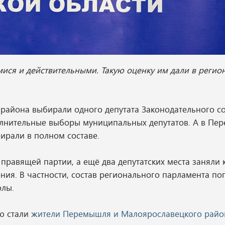
ися и действительными. Такую оценку им дали в регио
айона выбирали одного депутата Законодательного со
олнительные выборы муниципальных депутатов. А в Пе
ирали в полном составе.
 правящей партии, а ещё два депутатских места заняли 
ия. В частности, состав регионального парламента по
олы.
лю стали
жители Перемышля и Малоярославецкого райо