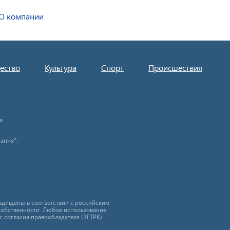
О компании
ество
Культура
Спорт
Происшествия
а.
ания".
защищены в соответствии с российским
собственности. Любое использование
с согласия правообладателя (ВГТРК).