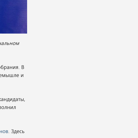
нальном
брания. В
ремышле и
кандидаты,
полнил
нов
. Здесь