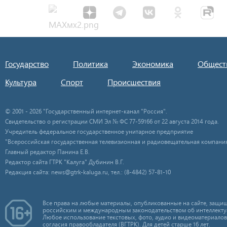
Государство
Политика
Экономика
Общест
Культура
Спорт
Происшествия
© 2001 - 2026 "Государственный интернет-канал "Россия".
Свидетельство о регистрации СМИ Эл № ФС 77-59166 от 22 августа 2014 года.
Учредитель федеральное государственное унитарное предприятие
"Всероссийская государственная телевизионная и радиовещательная компания
Главный редактор Панина Е.В.
Редактор сайта ГТРК "Калуга" Дубинин В.Г.
Редакция сайта: news@gtrk-kaluga.ru, тел.: (8-4842) 57-81-10
Все права на любые материалы, опубликованные на сайте, защищ
российским и международным законодательством об интеллекту
Любое использование текстовых, фото, аудио и видеоматериалов
согласия правообладателя (ВГТРК). Для детей старше 16 лет.