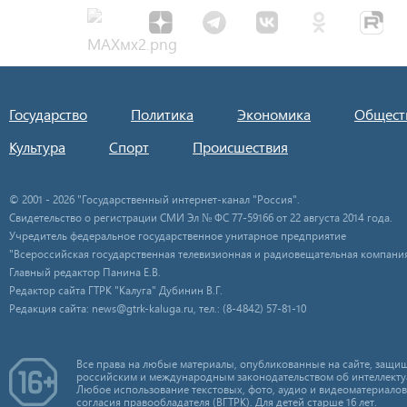
Государство
Политика
Экономика
Общест
Культура
Спорт
Происшествия
© 2001 - 2026 "Государственный интернет-канал "Россия".
Свидетельство о регистрации СМИ Эл № ФС 77-59166 от 22 августа 2014 года.
Учредитель федеральное государственное унитарное предприятие
"Всероссийская государственная телевизионная и радиовещательная компания
Главный редактор Панина Е.В.
Редактор сайта ГТРК "Калуга" Дубинин В.Г.
Редакция сайта: news@gtrk-kaluga.ru, тел.: (8-4842) 57-81-10
Все права на любые материалы, опубликованные на сайте, защищ
российским и международным законодательством об интеллекту
Любое использование текстовых, фото, аудио и видеоматериалов
согласия правообладателя (ВГТРК). Для детей старше 16 лет.