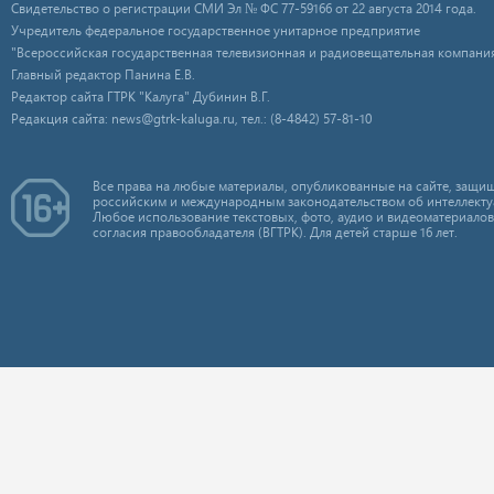
Свидетельство о регистрации СМИ Эл № ФС 77-59166 от 22 августа 2014 года.
Учредитель федеральное государственное унитарное предприятие
"Всероссийская государственная телевизионная и радиовещательная компания
Главный редактор Панина Е.В.
Редактор сайта ГТРК "Калуга" Дубинин В.Г.
Редакция сайта: news@gtrk-kaluga.ru, тел.: (8-4842) 57-81-10
Все права на любые материалы, опубликованные на сайте, защищ
российским и международным законодательством об интеллекту
Любое использование текстовых, фото, аудио и видеоматериалов
согласия правообладателя (ВГТРК). Для детей старше 16 лет.