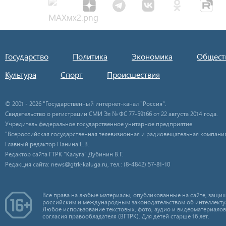
Государство
Политика
Экономика
Общест
Культура
Спорт
Происшествия
© 2001 - 2026 "Государственный интернет-канал "Россия".
Свидетельство о регистрации СМИ Эл № ФС 77-59166 от 22 августа 2014 года.
Учредитель федеральное государственное унитарное предприятие
"Всероссийская государственная телевизионная и радиовещательная компания
Главный редактор Панина Е.В.
Редактор сайта ГТРК "Калуга" Дубинин В.Г.
Редакция сайта: news@gtrk-kaluga.ru, тел.: (8-4842) 57-81-10
Все права на любые материалы, опубликованные на сайте, защищ
российским и международным законодательством об интеллекту
Любое использование текстовых, фото, аудио и видеоматериалов
согласия правообладателя (ВГТРК). Для детей старше 16 лет.